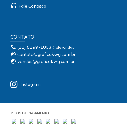
headset_mic
Fale Conosco
CONTATO
(11) 5199-1003
contato@graficakwg.com.br
vendas@graficakwg.com.br
Instagram
MEIOS DE PAGAMENTO