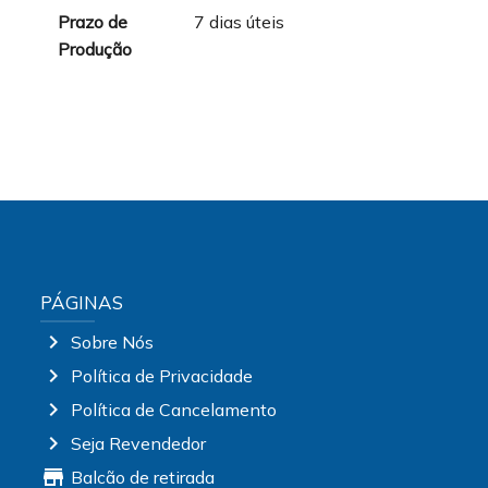
Prazo de
7 dias úteis
Produção
PÁGINAS
chevron_right
Sobre Nós
chevron_right
Política de Privacidade
chevron_right
Política de Cancelamento
chevron_right
Seja Revendedor
store
Balcão de retirada